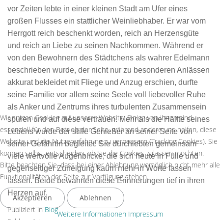
vor Zeiten lebte in einer kleinen Stadt am Ufer eines
großen Flusses ein stattlicher Weinliebhaber. Er war vom
Herrgott reich beschenkt worden, reich an Herzensgüte
und reich an Liebe zu seinen Nachkommen. Während er
von den Bewohnern des Städtchens als wahrer Edelmann
beschrieben wurde, der nicht nur zu besonderen Anlässen
akkurat bekleidet mit Fliege und Anzug erschien, durfte
seine Familie vor allem seine Seele voll liebevoller Ruhe
als Anker und Zentrums ihres turbulenten Zusammensein
Wir nutzen Cookies auf unserer Website. Einige von ihnen sind
spüren und auf diese vertrauen. Mehr als die Hälfte seines
essenziell für den Betrieb der Seite, während andere uns helfen, diese
Lebens wurde der stille Genießer an seiner Seite von
Website und die Nutzererfahrung zu verbessern (Tracking Cookies). Sie
seiner Gefährtin begleitet. Sie durchlebten gemeinsam
können selbst entscheiden, ob Sie die Cookies zulassen möchten.
viele wertvolle Augenblicke, die sich heute in Fülle und
Bitte beachten Sie, dass bei einer Ablehnung womöglich nicht mehr alle
gegenseitiger Zuneigung kaum mehr in Worte fassen
Funktionalitäten der Seite zur Verfügung stehen.
lassen. Beide bewahrten diese Erinnerungen tief in ihren
Herzen auf.
Akzeptieren
Ablehnen
Publiziert in
Blog
Weitere Informationen
Impressum