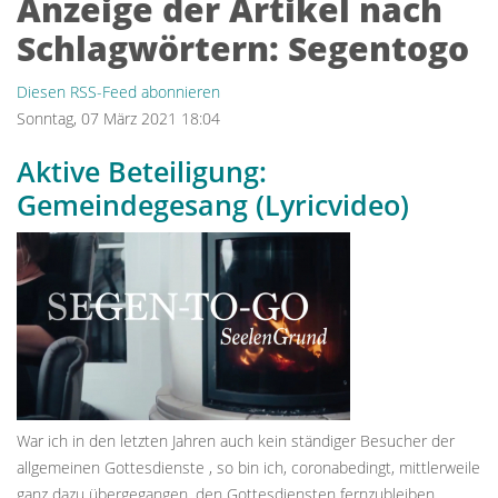
Anzeige der Artikel nach
Schlagwörtern: Segentogo
Diesen RSS-Feed abonnieren
Sonntag, 07 März 2021 18:04
Aktive Beteiligung:
Gemeindegesang (Lyricvideo)
War ich in den letzten Jahren auch kein ständiger Besucher der
allgemeinen Gottesdienste , so bin ich, coronabedingt, mittlerweile
ganz dazu übergegangen, den Gottesdiensten fernzubleiben.