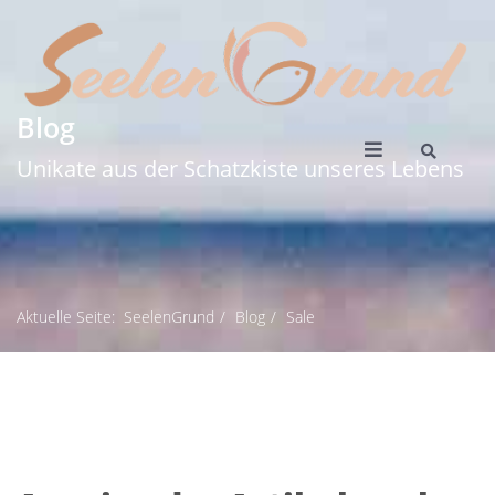
Blog
Unikate aus der Schatzkiste unseres Lebens
Aktuelle Seite:
SeelenGrund
Blog
Sale