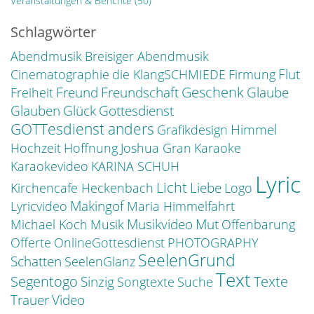
Veranstaltungen & Berichte
(50)
Schlagwörter
Abendmusik
Breisiger Abendmusik
Flut
Cinematographie
die KlangSCHMIEDE
Firmung
Freund
Geschenk
Freundschaft
Glaube
Freiheit
Glauben
Glück
Gottesdienst
GOTTesdienst anders
Himmel
Grafikdesign
Hochzeit
Hoffnung
Joshua Gran
Karaoke
Karaokevideo
KARINA SCHUH
Lyric
Licht
Liebe
Kirchencafe Heckenbach
Logo
Makingof
Lyricvideo
Maria Himmelfahrt
Musikvideo
Mut
Michael Koch
Musik
Offenbarung
Offerte
OnlineGottesdienst
PHOTOGRAPHY
SeelenGrund
Schatten
SeelenGlanz
Text
Segentogo
Texte
Sinzig
Songtexte
Suche
Trauer
Video