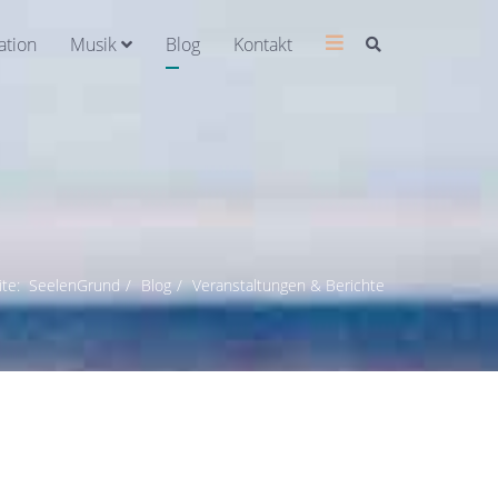
ation
Musik
Blog
Kontakt
eite:
SeelenGrund
Blog
Veranstaltungen & Berichte