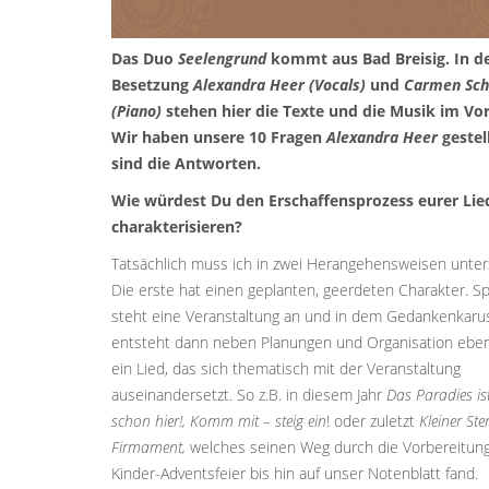
Das Duo
Seelengrund
kommt aus Bad Breisig. In d
Besetzung
Alexandra Heer (Vocals)
und
Carmen Sch
(Piano)
stehen hier die Texte und die Musik im Vo
Wir haben unsere 10 Fragen
Alexandra Heer
gestel
sind die Antworten.
Wie würdest Du den Erschaffensprozess eurer Lie
charakterisieren?
Tatsächlich muss ich in zwei Herangehensweisen unter
Die erste hat einen geplanten, geerdeten Charakter. Sp
steht eine Veranstaltung an und in dem Gedankenkarus
entsteht dann neben Planungen und Organisation ebe
ein Lied, das sich thematisch mit der Veranstaltung
auseinandersetzt. So z.B. in diesem Jahr
Das Paradies is
schon hier!,
Komm mit – steig ein
! oder zuletzt
Kleiner St
Firmament,
welches seinen Weg durch die Vorbereitung
Kinder-Adventsfeier bis hin auf unser Notenblatt fand.