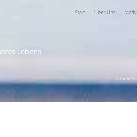
Start
Über Uns
Motiv
seres Lebens
Aktuelle S