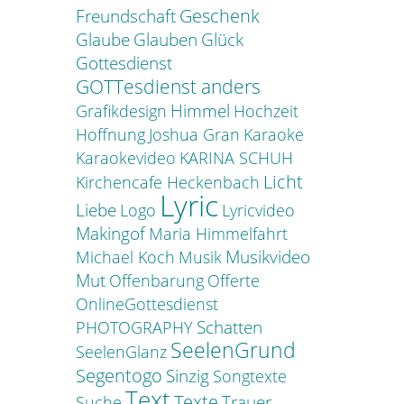
Geschenk
Freundschaft
Glaube
Glauben
Glück
Gottesdienst
GOTTesdienst anders
Himmel
Grafikdesign
Hochzeit
Hoffnung
Joshua Gran
Karaoke
Karaokevideo
KARINA SCHUH
Licht
Kirchencafe Heckenbach
Lyric
Liebe
Logo
Lyricvideo
Makingof
Maria Himmelfahrt
Musikvideo
Michael Koch
Musik
Mut
Offenbarung
Offerte
OnlineGottesdienst
Schatten
PHOTOGRAPHY
SeelenGrund
SeelenGlanz
Segentogo
Sinzig
Songtexte
Text
Texte
Trauer
Suche