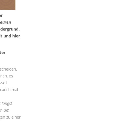
er
euren
rdergrund.
lt und hier
der
scheiden.
rich, es
sell
n auch mal
t längst
ern am
en zu einer