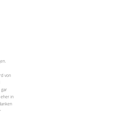
gen.
rd von
d
 gar
eher in
edanken
r