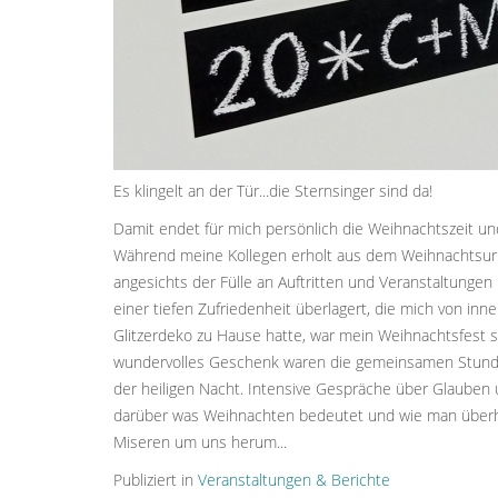
Es klingelt an der Tür...die Sternsinger sind da!
Damit endet für mich persönlich die Weihnachtszeit un
Während meine Kollegen erholt aus dem Weihnachtsurl
angesichts der Fülle an Auftritten und Veranstaltunge
einer tiefen Zufriedenheit überlagert, die mich von i
Glitzerdeko zu Hause hatte, war mein Weihnachtsfest so 
wundervolles Geschenk waren die gemeinsamen Stund
der heiligen Nacht. Intensive Gespräche über Glauben 
darüber was Weihnachten bedeutet und wie man überha
Miseren um uns herum...
Publiziert in
Veranstaltungen & Berichte