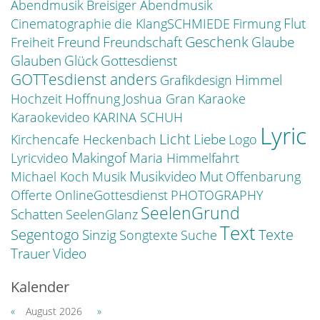
Abendmusik
Breisiger Abendmusik
Flut
Cinematographie
die KlangSCHMIEDE
Firmung
Freund
Geschenk
Freundschaft
Glaube
Freiheit
Glauben
Glück
Gottesdienst
GOTTesdienst anders
Himmel
Grafikdesign
Hochzeit
Hoffnung
Joshua Gran
Karaoke
Karaokevideo
KARINA SCHUH
Lyric
Licht
Liebe
Kirchencafe Heckenbach
Logo
Makingof
Lyricvideo
Maria Himmelfahrt
Musikvideo
Mut
Michael Koch
Musik
Offenbarung
Offerte
OnlineGottesdienst
PHOTOGRAPHY
SeelenGrund
Schatten
SeelenGlanz
Text
Segentogo
Texte
Sinzig
Songtexte
Suche
Trauer
Video
Kalender
«
August 2026
»