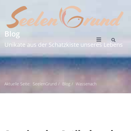
Blog
Unikate aus der Schatzkiste unseres Lebens
Aktuelle Seite:
SeelenGrund
Blog
Wassenach