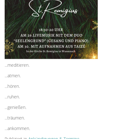
...meditieren.
...atmen.
...hören.
...ruhen.
...genießen.
...träumen.
...ankommen.
Publiziert in
Ankündigungen & Termine