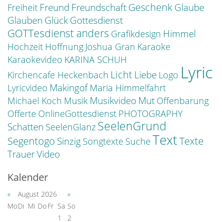
Freund
Geschenk
Freundschaft
Glaube
Freiheit
Glauben
Glück
Gottesdienst
GOTTesdienst anders
Himmel
Grafikdesign
Hochzeit
Hoffnung
Joshua Gran
Karaoke
Karaokevideo
KARINA SCHUH
Lyric
Licht
Liebe
Kirchencafe Heckenbach
Logo
Makingof
Lyricvideo
Maria Himmelfahrt
Musikvideo
Mut
Michael Koch
Musik
Offenbarung
Offerte
OnlineGottesdienst
PHOTOGRAPHY
SeelenGrund
Schatten
SeelenGlanz
Text
Segentogo
Texte
Sinzig
Songtexte
Suche
Trauer
Video
Kalender
«
August 2026
»
Mo
Di
Mi
Do
Fr
Sa
So
1
2