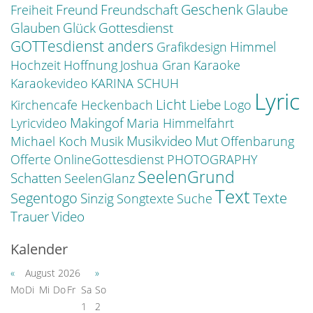
Freund
Geschenk
Freundschaft
Glaube
Freiheit
Glauben
Glück
Gottesdienst
GOTTesdienst anders
Himmel
Grafikdesign
Hochzeit
Hoffnung
Joshua Gran
Karaoke
Karaokevideo
KARINA SCHUH
Lyric
Licht
Liebe
Kirchencafe Heckenbach
Logo
Makingof
Lyricvideo
Maria Himmelfahrt
Musikvideo
Mut
Michael Koch
Musik
Offenbarung
Offerte
OnlineGottesdienst
PHOTOGRAPHY
SeelenGrund
Schatten
SeelenGlanz
Text
Segentogo
Texte
Sinzig
Songtexte
Suche
Trauer
Video
Kalender
«
August 2026
»
Mo
Di
Mi
Do
Fr
Sa
So
1
2