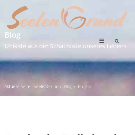
Blog
Unikate aus der Schatzkiste unseres Lebens
Aktuelle Seite:
SeelenGrund
Blog
Projekt