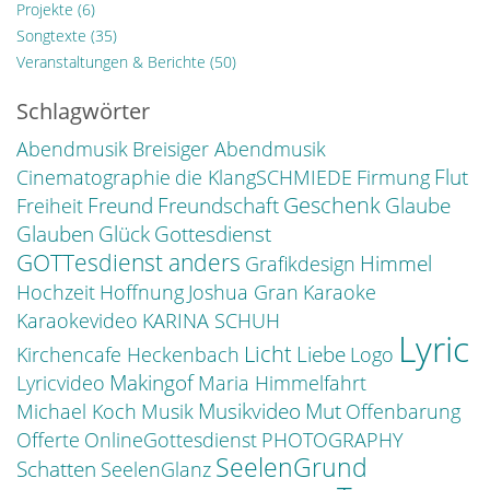
Projekte
(6)
Songtexte
(35)
Veranstaltungen & Berichte
(50)
Schlagwörter
Abendmusik
Breisiger Abendmusik
Flut
Cinematographie
die KlangSCHMIEDE
Firmung
Freund
Geschenk
Freundschaft
Glaube
Freiheit
Glauben
Glück
Gottesdienst
GOTTesdienst anders
Himmel
Grafikdesign
Hochzeit
Hoffnung
Joshua Gran
Karaoke
Karaokevideo
KARINA SCHUH
Lyric
Licht
Liebe
Kirchencafe Heckenbach
Logo
Makingof
Lyricvideo
Maria Himmelfahrt
Musikvideo
Mut
Michael Koch
Musik
Offenbarung
Offerte
OnlineGottesdienst
PHOTOGRAPHY
SeelenGrund
Schatten
SeelenGlanz